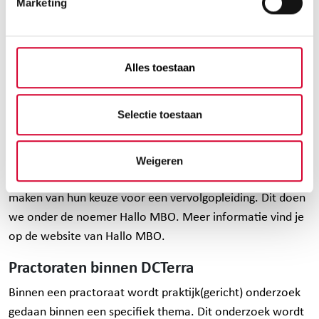
Marketing
gezamenlijke strategische agenda met als doel de
continuïteit in de hele keten van (groen) vmbo tot hbo
waarborgen. Dit met het oog op de positie van het groene
onderwijs in het hart van maatschappelijke vraagstukken
Alles toestaan
die het onderwijs moet oplossen door samen te werken.
Hallo MBO
Selectie toestaan
In samenwerking met andere grote noordelijke mbo-
scholen Alfa-college, Noorderpoort en ROC Menso Alting
Weigeren
helpen we als DCTerra toekomstige studenten bij het
maken van hun keuze voor een vervolgopleiding. Dit doen
we onder de noemer Hallo MBO. Meer informatie vind je
op
de website van Hallo MBO
.
Practoraten binnen DCTerra
Binnen een practoraat wordt praktijk(gericht) onderzoek
gedaan binnen een specifiek thema. Dit onderzoek wordt