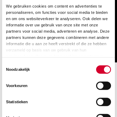
We gebruiken cookies om content en advertenties te
personaliseren, om functies voor social media te bieden
en om ons websiteverkeer te analyseren. Ook delen we
informatie over uw gebruik van onze site met onze
partners voor social media, adverteren en analyse. Deze
partners kunnen deze gegevens combineren met andere
informatie die u aan ze heeft verstrekt of die ze hebben
verzameld op basis van uw gebruik van hun
services. Lees alles over deze cookies en partners in
ons
privacybeleid
en
cookieverklaring
Toestemmingsselectie
Noodzakelijk
Terra, Drenthe College & NHL Stenden
Samen uitdagingen oppakken in plaats van concurreren
Voorkeuren
past bij onze organisaties en bij het onderwijs van het
Noorden. Samenwerking in verschillende vormen en met
Statistieken
diverse partners. Zo zijn Terra, Drenthe College en NHL
Stenden al bezig met het ontwikkelen van een