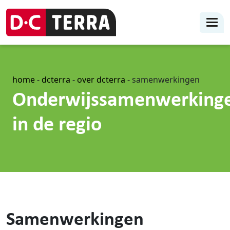
home
-
dcterra
-
over dcterra
-
samenwerkingen
Onderwijssamenwerking
in de regio
Samenwerkingen