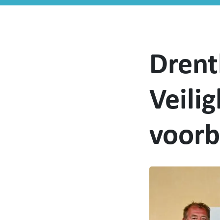
Drent
Veili
voorb