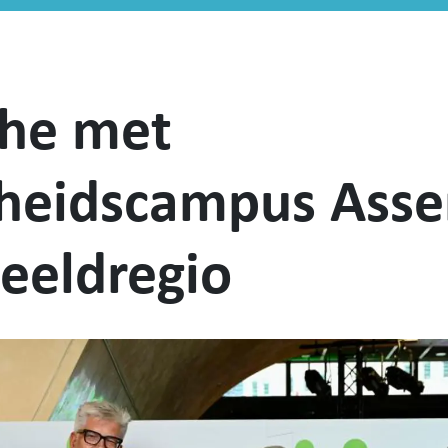
he met
gheidscampus Asse
eeldregio