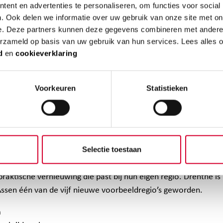
 3 juni 2026
ent en advertenties te personaliseren, om functies voor social
. Ook delen we informatie over uw gebruik van onze site met on
e. Deze partners kunnen deze gegevens combineren met andere i
erzameld op basis van uw gebruik van hun services. Lees alles 
he en Veiligheidscampus Assen, gevormd door DCTerra (i.s.m
d
en
cookieverklaring
 Stenden, de Rijksuniversiteit Groningen en gemeente Ass
 in het Europees innovatieprogramma van het Joint Researc
sie. Dat biedt de regio meer kansen om kennis te delen, 
Voorkeuren
Statistieken
e regio’s en nieuwe oplossingen te ontwikkelen voor vraa
gheid, crisisbeheersing en defensie.
nnovation for Place Based Transformation
werken deelnemers
lidstaten samen aan oplossingen voor grote maatschappelijke u
Selectie toestaan
maat en weerbaarheid. Deelnemers wisselen kennis uit, leren va
aktische vernieuwing die past bij hun eigen regio. Drenthe is
ssen één van de vijf nieuwe voorbeeldregio’s geworden.
n