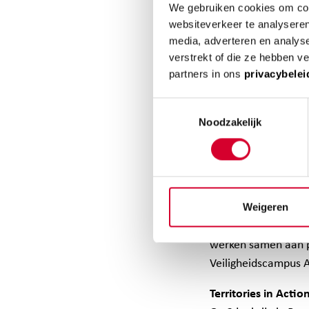
woensdag
We gebruiken cookies om cont
websiteverkeer te analyseren
media, adverteren en analys
verstrekt of die ze hebben v
De provincie Drent
partners in ons
privacybelei
Noorderpoort), NHL
als voorbeeldregio
Toestemmingsselectie
de Europese Commis
Noodzakelijk
met andere Europes
weerbaarheid, veili
In het programma
I
regio’s, steden en 
Weigeren
digitalisering, kli
werken samen aan pr
Veiligheidscampus A
Territories in Actio