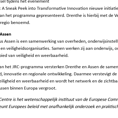
ussel tijdens het evenement
on: A Sneak Peek into Transformative Innovation
nieuwe initiati
an het programma gepresenteerd. Drenthe is hierbij met de V
dregio benoemd.
 Assen
us Assen
is een samenwerking van overheden, onderwijsinstel
 en veiligheidsorganisaties. Samen werken zij aan onderwijs, 
bied van veiligheid en weerbaarheid.
n het JRC-programma versterken Drenthe en Assen de samen
d, innovatie en regionale ontwikkeling. Daarmee verstevigt de 
eiligheid en weerbaarheid en wordt het netwerk en de zichtba
Assen binnen Europa vergroot.
Centre is het wetenschappelijk instituut van de Europese Com
eunt Europees beleid met onafhankelijk onderzoek en praktisch