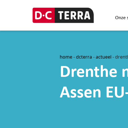
Onze 
home
-
dcterra
-
actueel
-
drent
Drenthe 
Assen EU