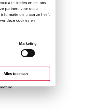
 media te bieden en om ons
ze partners voor social
nformatie die u aan ze heeft
over deze cookies en
. Alfa-college en
en, zijn benoemd
h Centre (JRC) van
samen te werken
Marketing
gstukken rond
 uit Europese
itdagingen, zoals
Alles toestaan
n elkaars aanpak en
 met de