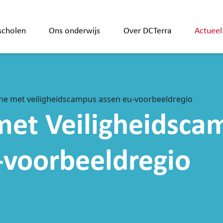
scholen
Ons onderwijs
Over DCTerra
Actueel
he met veiligheidscampus assen eu-voorbeeldregio
met Veiligheidsca
-voorbeeldregio